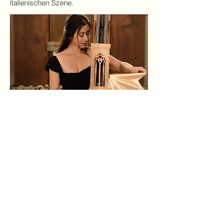
italienischen Szene.
ALS GASTMUSIKERIN
Die Cembalistin und Organistin Catalina
Vicens ist unser Gast bei TASTATÜREN.
Von der internationalen Presse als eine
der interessantesten Musikerinnen auf
dem Gebiet der Alten Musik gelobt,
wurde sie zur Kuratorin der Tagliavini-
Sammlung in Italien, einer der größten
Sammlungen historischer
Tasteninstrumente in Europa, und zur